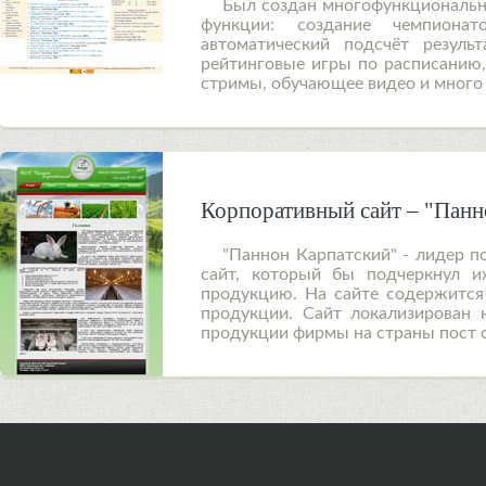
Был создан многофункциональны
функции: создание чемпионат
автоматический подсчёт резуль
рейтинговые игры по расписанию,
стримы, обучающее видео и много 
Корпоративный сайт – "Панн
"Паннон Карпатский" - лидер 
сайт, который бы подчеркнул и
продукцию. На сайте содержится
продукции. Сайт локализирован 
продукции фирмы на страны пост с