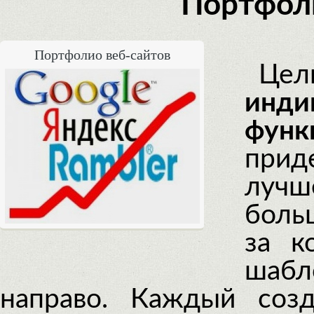
Портфоли
Портфолио веб-сайтов
Цел
ин
фун
при
лучш
боль
за к
шаб
направо. Каждый соз